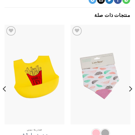
جات ذات صلة
اضف
اضف
الي
الي
المفضلة
المفضلة
صدرية بيبي
صدرية ربل 1 ق