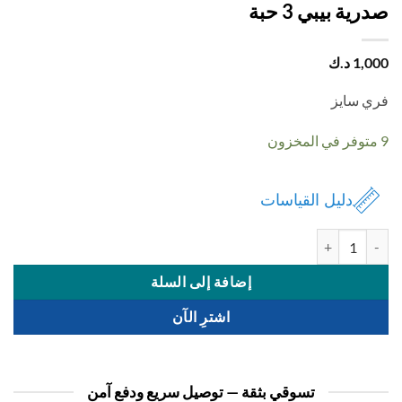
ية بيبي 3 حبة
1,
د.ك
 سايز
دليل القياسات
صدرية بيبي 3 حبة
إضافة إلى السلة
اشترِ الآن
تسوقي بثقة — توصيل سريع ودفع آمن