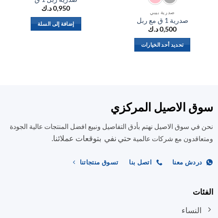
0,950
د.ك
صدرية بيبي
صدرية 1 ق مع ربل
إضافة إلى السلة
0,500
د.ك
تحديد أحد الخيارات
هناك
العديد
من
الأشكال
المختلفة
ق الاصيل المركزي
لهذا
المنتج.
في سوق الاصيل نهتم بأدق التفاصيل ونبيع افضل المنتجات عالية الجودة
يمكن
حتي نفي بتوقعات عملائنا.
اختيار
اقدون مع شركات عالمية
الخيارات
على
ردش معنا
اتصل بنا
تسوق منتجاتنا
صفحة
المنتج
ات
النساء