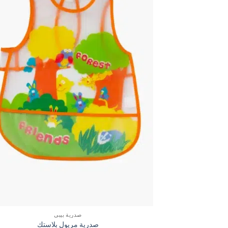
صدرية بيبي
صدرية مريول بلاستك