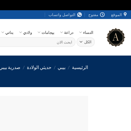
خطي
الموقع
مفتوح
التواصل واتساب
لمحتوى
النساء
دراعة
بيجامات
ولادي
بناتي
البحث
عن:
الرئيسية
/
بيبي
/
حديثي الولادة
/
صدرية بيبي