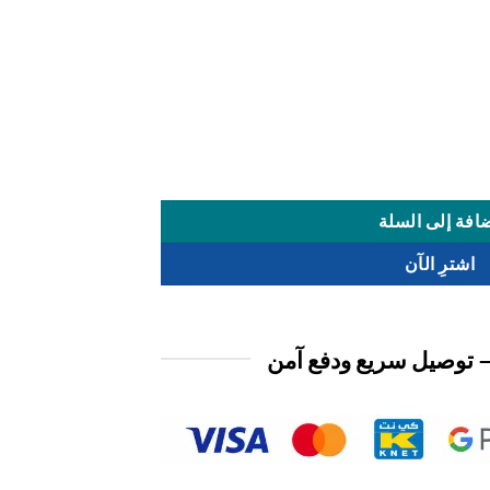
افة إلى السلة
اشترِ الآن
 توصيل سريع ودفع آمن