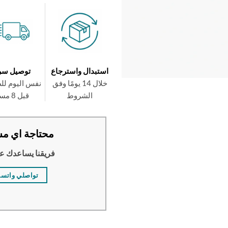
استبدال واسترجاع
توصيل سر
خلال 14 يومًا وفق
نفس اليوم لل
الشروط
قبل 8 مساءً
محتاجة اي مس
فريقنا يساعدك ع
تواصلي واتس