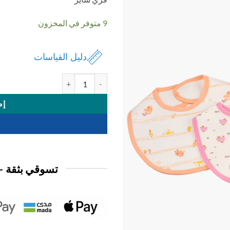
9 متوفر في المخزون
دليل القياسات
كمية صدرية بيبي 3 حبة
إض
تسوقي بثقة —