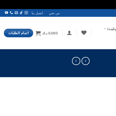
من نحن
اتصل بنا
تليت)
اتمام الطلبات
0,000
د.ك