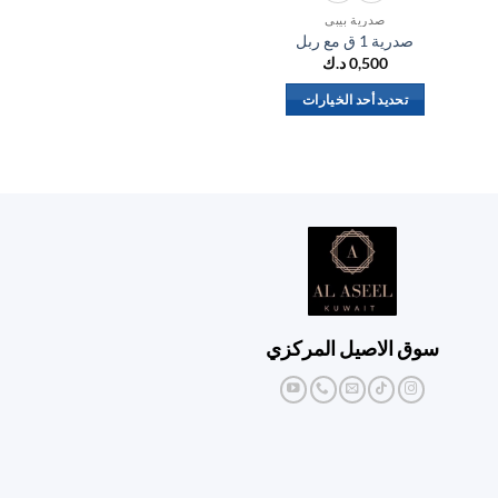
صدرية بيبي
صدرية 1 ق مع ربل
إض
0,500
د.ك
تحديد أحد الخيارات
هناك
العديد
من
الأشكال
المختلفة
لهذا
المنتج.
يمكن
اختيار
سوق الاصيل المركزي
الخيارات
على
صفحة
المنتج