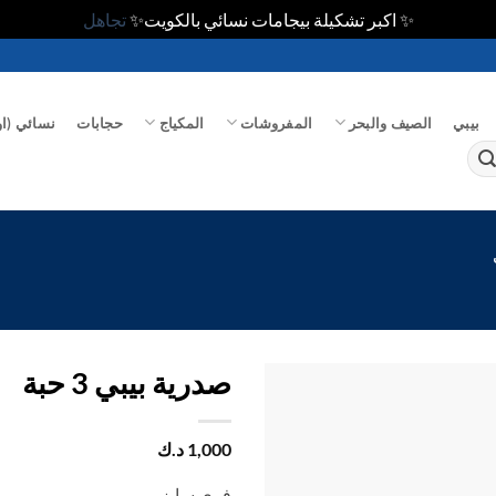
✨ اكبر تشكيلة بيجامات نسائي بالكويت✨
تجاهل
بيبي
الصيف والبحر
المفروشات
المكياج
حجابات
نسائي (او
صدرية بيبي 3 حبة
اضف
1,000
د.ك
الي
المفضلة
فري سايز