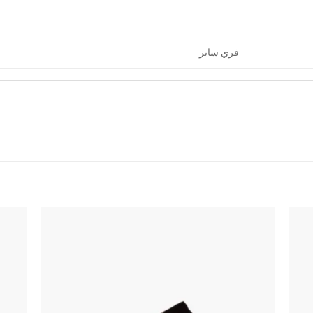
فري سايز
اضف
اضف
الي
الي
المفضلة
المفضلة