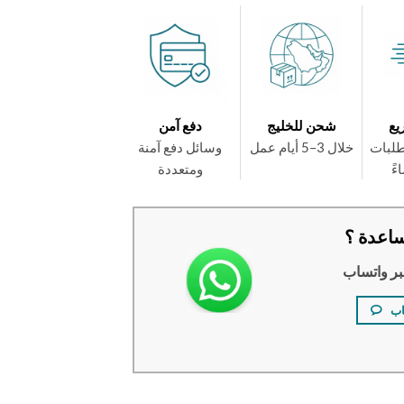
يع
شحن للخليج
دفع آمن
طلبات
خلال 3–5 أيام عمل
وسائل دفع آمنة
ومتعددة
اعدة ؟
بر واتساب
اب