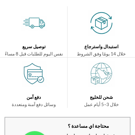
استبدال واسترجاع
توصيل سريع
ال 14 يومًا وفق الشروط
نفس اليوم للطلبات قبل 8 مساءً
شحن للخليج
دفع آمن
خلال 3–5 أيام عمل
وسائل دفع آمنة ومتعددة
محتاجة اي مساعدة ؟