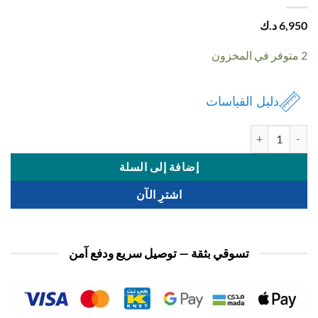
6,
د.ك
دليل القياسات
ة شنطة نسائي
إضافة إلى السلة
اشترِ الآن
تسوقي بثقة — توصيل سريع ودفع آمن