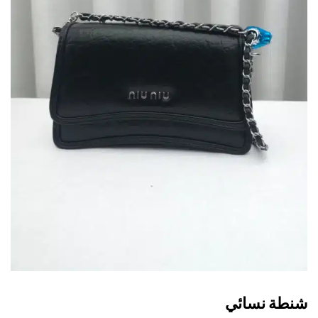
طة نسائي