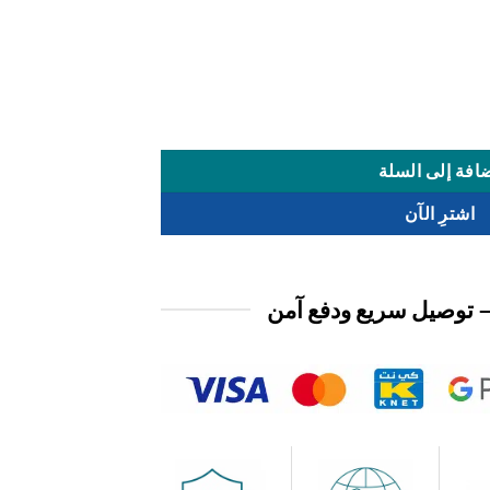
افة إلى السلة
اشترِ الآن
 توصيل سريع ودفع آمن