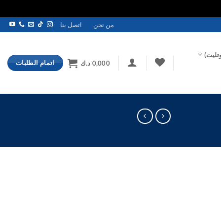
من نحن
اتصل بنا
تليت)
اتمام الطلبات
0,000
د.ك