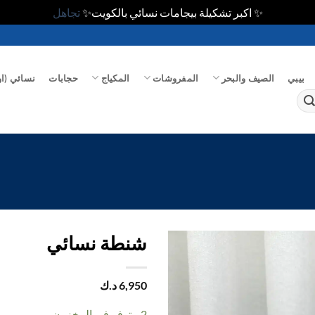
✨ اكبر تشكيلة بيجامات نسائي بالكويت✨
تجاهل
بيبي
الصيف والبحر
المفروشات
المكياج
حجابات
نسائي (او
شنطة نسائي
اضف
6,950
د.ك
الي
المفضلة
2 متوفر في المخزون