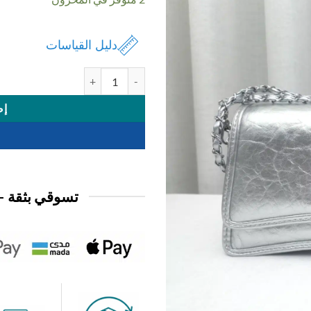
دليل القياسات
كمية شنطة نسائي
إض
تسوقي بثقة —