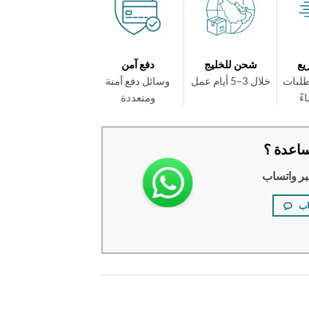
يع
شحن للخليج
دفع آمن
طلبات
خلال 3–5 أيام عمل
وسائل دفع آمنة
ومتعددة
اعدة ؟
بر واتساب
اب