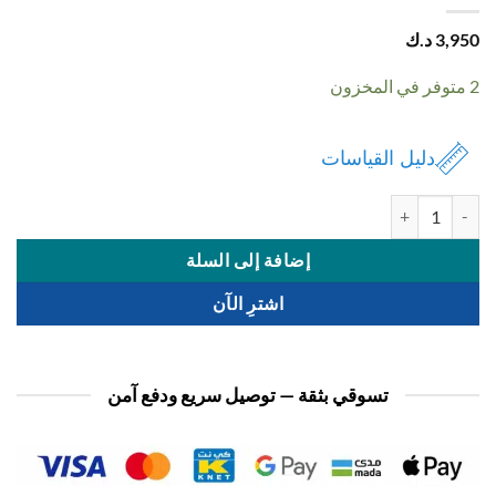
3,
د.ك
دليل القياسات
ة شنطة نسائي
إضافة إلى السلة
اشترِ الآن
تسوقي بثقة — توصيل سريع ودفع آمن