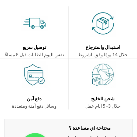
استبدال واسترجاع
توصيل سريع
ال 14 يومًا وفق الشروط
نفس اليوم للطلبات قبل 8 مساءً
شحن للخليج
دفع آمن
خلال 3–5 أيام عمل
وسائل دفع آمنة ومتعددة
محتاجة اي مساعدة ؟