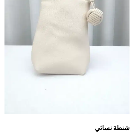
طة نسائي