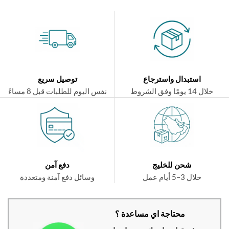
استبدال واسترجاع
توصيل سريع
ال 14 يومًا وفق الشروط
نفس اليوم للطلبات قبل 8 مساءً
شحن للخليج
دفع آمن
خلال 3–5 أيام عمل
وسائل دفع آمنة ومتعددة
محتاجة اي مساعدة ؟