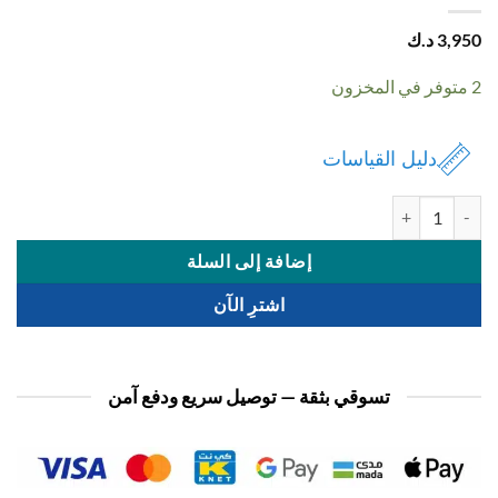
3,
د.ك
دليل القياسات
ة شنطة نسائي
إضافة إلى السلة
اشترِ الآن
تسوقي بثقة — توصيل سريع ودفع آمن