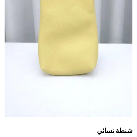
طة نسائي