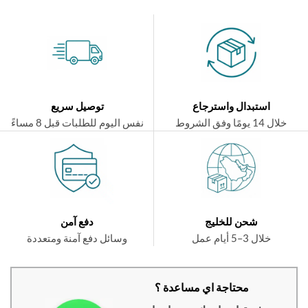
استبدال واسترجاع
توصيل سريع
ال 14 يومًا وفق الشروط
نفس اليوم للطلبات قبل 8 مساءً
شحن للخليج
دفع آمن
خلال 3–5 أيام عمل
وسائل دفع آمنة ومتعددة
محتاجة اي مساعدة ؟