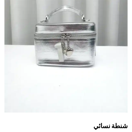
طة نسائي