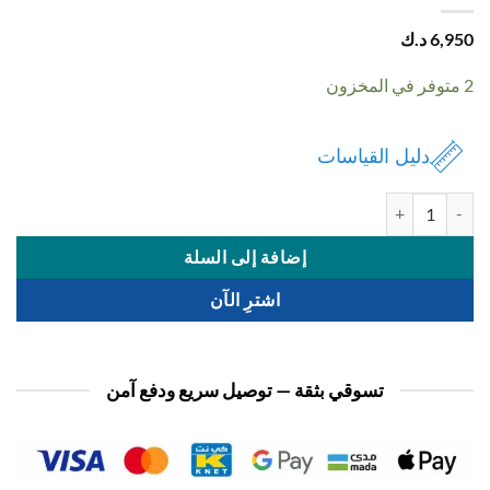
6,
د.ك
دليل القياسات
ة شنطة نسائي
إضافة إلى السلة
اشترِ الآن
تسوقي بثقة — توصيل سريع ودفع آمن