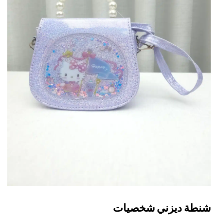
طة ديزني شخصيات