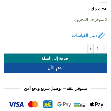
2,
د.ك
دليل القياسات
ة شنطة ديزني شخصيات
إضافة إلى السلة
اشترِ الآن
تسوقي بثقة — توصيل سريع ودفع آمن