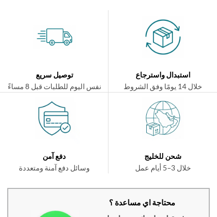
استبدال واسترجاع
توصيل سريع
ال 14 يومًا وفق الشروط
نفس اليوم للطلبات قبل 8 مساءً
شحن للخليج
دفع آمن
خلال 3–5 أيام عمل
وسائل دفع آمنة ومتعددة
محتاجة اي مساعدة ؟