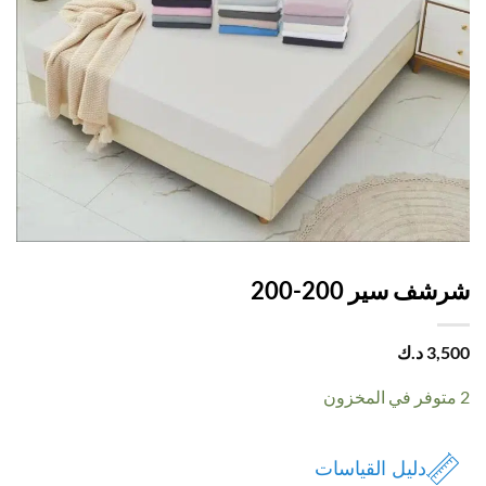
ف سير 200-200
3,
د.ك
دليل القياسات