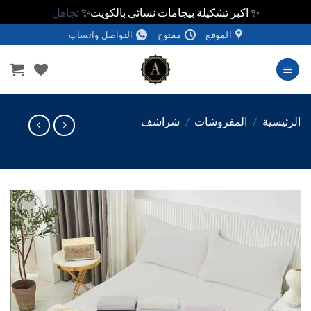
✨ اكبر تشكيلة بيجامات نسائي بالكويت✨
تجاهل
الموقع
مفتوح
التواصل واتساب
وى
ئيسية
/
المفروشات
/
شراشف
اضف
الي
المفضلة