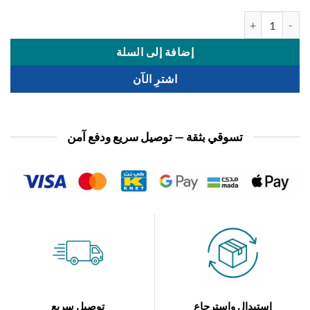
 شرشف سير 200-200
إضافة إلى السلة
اشترِ الآن
تسوقي بثقة — توصيل سريع ودفع آمن
استبدال واسترجاع
توصيل سريع