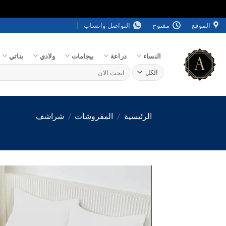
خطي
الموقع
مفتوح
التواصل واتساب
لمحتوى
النساء
دراعة
بيجامات
ولادي
بناتي
البحث
عن:
الرئيسية
/
المفروشات
/
شراشف