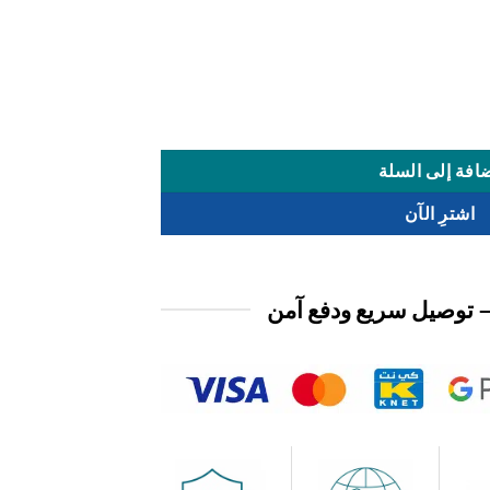
افة إلى السلة
اشترِ الآن
 توصيل سريع ودفع آمن