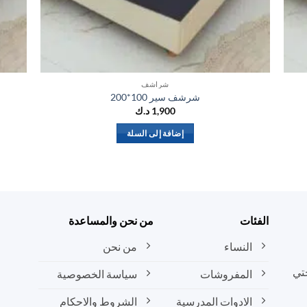
شراشف
شرشف سير 100*200
1,900
د.ك
إضافة إلى السلة
الفئات
من نحن والمساعدة
النساء
من نحن
تي
المفروشات
سياسة الخصوصية
الادوات المدرسية
الشروط والاحكام