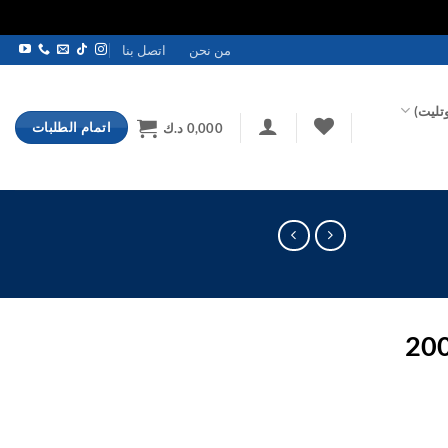
من نحن
اتصل بنا
تليت)
اتمام الطلبات
0,000
د.ك