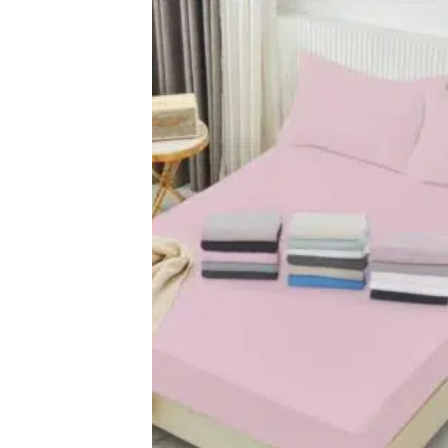
اضف
الي
المفضلة