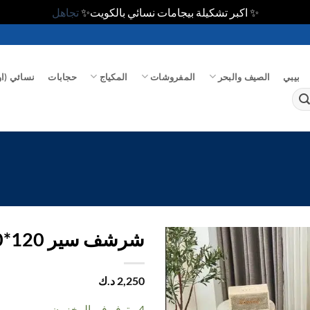
✨ اكبر تشكيلة بيجامات نسائي بالكويت✨
تجاهل
بيبي
الصيف والبحر
المفروشات
المكياج
حجابات
نسائي (او
شرشف سير 120*200
اضف
2,250
د.ك
الي
المفضلة
4 متوفر في المخزون