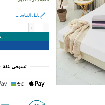
دليل القياسات
كمية شرشف سير 120*200
إض
تسوقي بثقة —