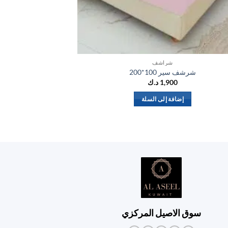
شراشف
شرشف سير 100*200
شرشف سي
1,900
د.ك
إضافة إلى السلة
إض
سوق الاصيل المركزي