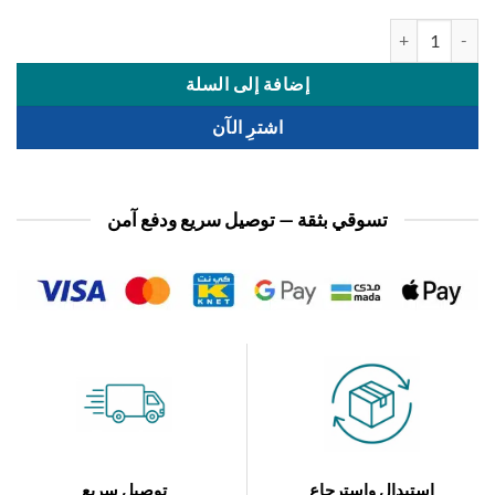
 شرشف سير 120*200
إضافة إلى السلة
اشترِ الآن
تسوقي بثقة — توصيل سريع ودفع آمن
استبدال واسترجاع
توصيل سريع