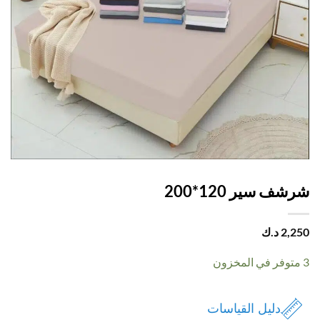
ف سير 120*200
2,
د.ك
دليل القياسات