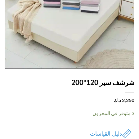
ف سير 120*200
2,
د.ك
دليل القياسات