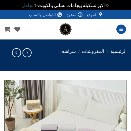
✨ اكبر تشكيلة بيجامات نسائي بالكويت✨
تجاهل
الموقع
مفتوح
التواصل واتساب
وى
ئيسية
/
المفروشات
/
شراشف
اضف
الي
المفضلة