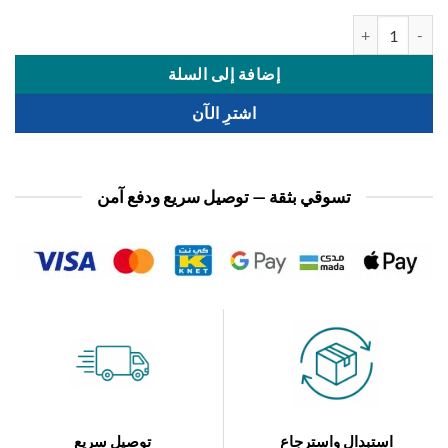
 شرشف سير 120*200
إضافة إلى السلة
اشترِ الآن
تسوقي بثقة — توصيل سريع ودفع آمن
استبدال واسترجاع
توصيل سريع