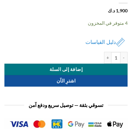
1,
د.ك
دليل القياسات
ة سماعة مع اسكارف ديزني
إضافة إلى السلة
اشترِ الآن
تسوقي بثقة — توصيل سريع ودفع آمن