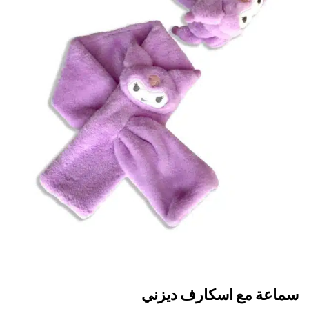
اعة مع اسكارف ديزني