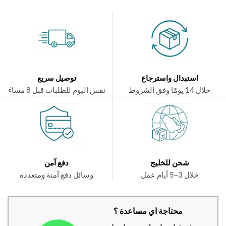
استبدال واسترجاع
توصيل سريع
ال 14 يومًا وفق الشروط
نفس اليوم للطلبات قبل 8 مساءً
شحن للخليج
دفع آمن
خلال 3–5 أيام عمل
وسائل دفع آمنة ومتعددة
محتاجة اي مساعدة ؟