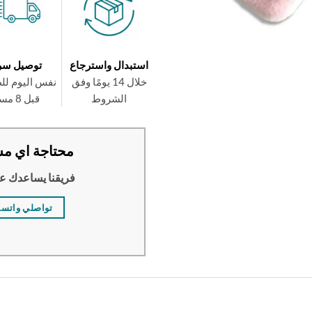
استبدال واسترجاع
توصيل سر
خلال 14 يومًا وفق
نفس اليوم لل
الشروط
قبل 8 مساءً
محتاجة اي مس
فريقنا يساعدك ع
تواصلي واتس