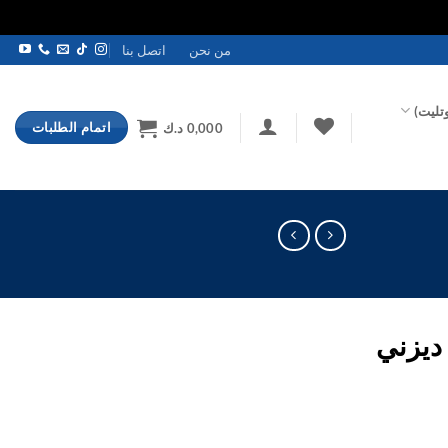
من نحن
اتصل بنا
تليت)
اتمام الطلبات
0,000
د.ك
ديزني