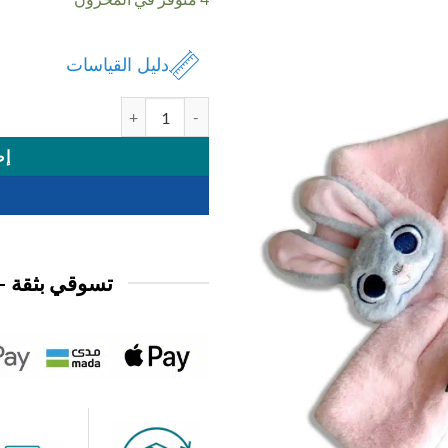
دليل القياسات
كمية سماعة مع اسكارف ديزني
إض
تسوقي بثقة —