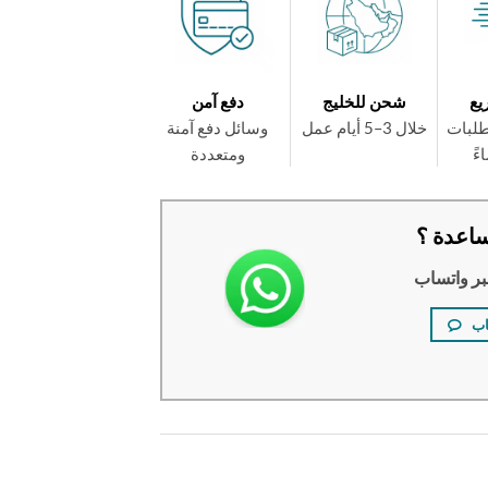
يع
شحن للخليج
دفع آمن
طلبات
خلال 3–5 أيام عمل
وسائل دفع آمنة
ومتعددة
اعدة ؟
بر واتساب
اب