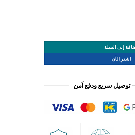
افة إلى السلة
اشترِ الآن
 توصيل سريع ودفع آمن