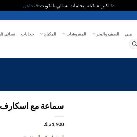
✨ اكبر تشكيلة بيجامات نسائي بالكويت✨
تجاهل
بيبي
الصيف والبحر
المفروشات
المكياج
حجابات
نسائي (او
سماعة مع اسكارف 
اضف
1,900
د.ك
الي
المفضلة
4 متوفر في المخزون