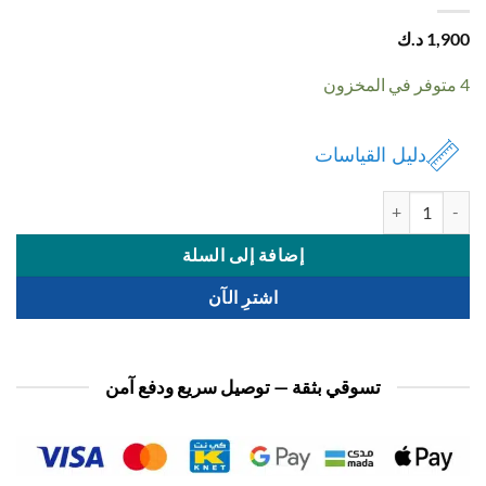
1,
د.ك
دليل القياسات
ة سماعة مع اسكارف ديزني
إضافة إلى السلة
اشترِ الآن
تسوقي بثقة — توصيل سريع ودفع آمن