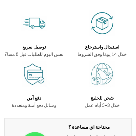
استبدال واسترجاع
توصيل سريع
ال 14 يومًا وفق الشروط
نفس اليوم للطلبات قبل 8 مساءً
شحن للخليج
دفع آمن
خلال 3–5 أيام عمل
وسائل دفع آمنة ومتعددة
محتاجة اي مساعدة ؟