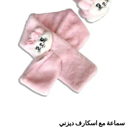
اعة مع اسكارف ديزني