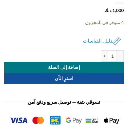
1,
د.ك
دليل القياسات
ة سماعة شخصيات ديزني
إضافة إلى السلة
اشترِ الآن
تسوقي بثقة — توصيل سريع ودفع آمن