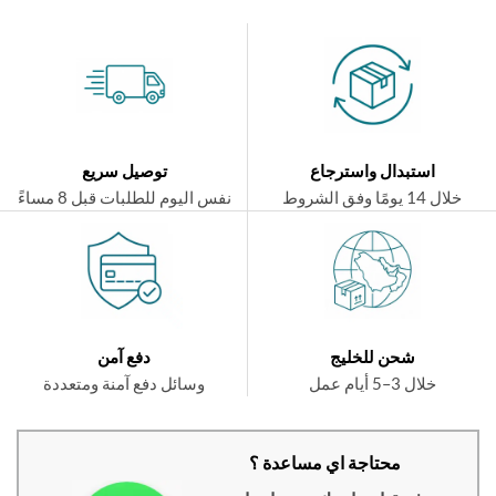
استبدال واسترجاع
توصيل سريع
ال 14 يومًا وفق الشروط
نفس اليوم للطلبات قبل 8 مساءً
شحن للخليج
دفع آمن
خلال 3–5 أيام عمل
وسائل دفع آمنة ومتعددة
محتاجة اي مساعدة ؟