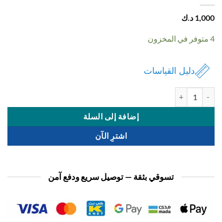
1,
د.ك
دليل القياسات
ة سماعة شخصيات ديزني
إضافة إلى السلة
اشترِ الآن
تسوقي بثقة — توصيل سريع ودفع آمن