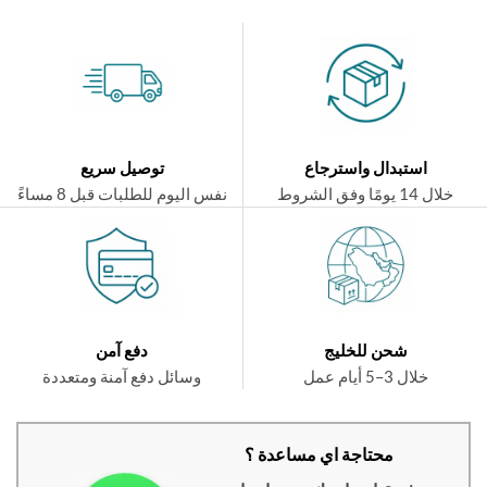
استبدال واسترجاع
توصيل سريع
ال 14 يومًا وفق الشروط
نفس اليوم للطلبات قبل 8 مساءً
شحن للخليج
دفع آمن
خلال 3–5 أيام عمل
وسائل دفع آمنة ومتعددة
محتاجة اي مساعدة ؟