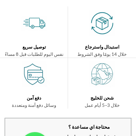
استبدال واسترجاع
توصيل سريع
ال 14 يومًا وفق الشروط
نفس اليوم للطلبات قبل 8 مساءً
شحن للخليج
دفع آمن
خلال 3–5 أيام عمل
وسائل دفع آمنة ومتعددة
محتاجة اي مساعدة ؟