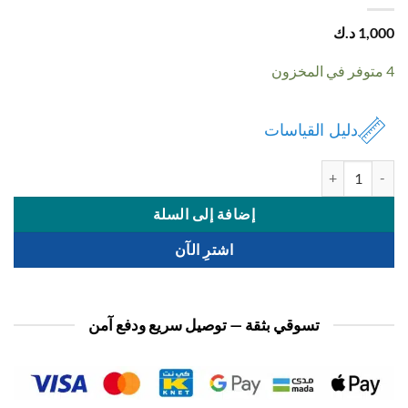
1,
د.ك
دليل القياسات
ة سماعة شخصيات ديزني
إضافة إلى السلة
اشترِ الآن
تسوقي بثقة — توصيل سريع ودفع آمن