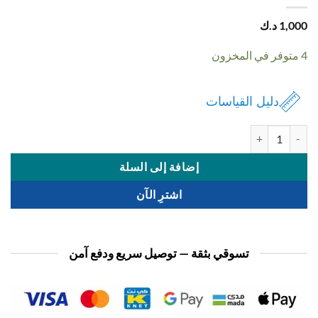
1,
د.ك
دليل القياسات
ة سماعة شخصيات ديزني
إضافة إلى السلة
اشترِ الآن
تسوقي بثقة — توصيل سريع ودفع آمن