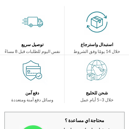
استبدال واسترجاع
توصيل سريع
ال 14 يومًا وفق الشروط
نفس اليوم للطلبات قبل 8 مساءً
شحن للخليج
دفع آمن
خلال 3–5 أيام عمل
وسائل دفع آمنة ومتعددة
محتاجة اي مساعدة ؟