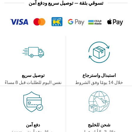
تسوقي بثقة — توصيل سريع ودفع آمن
استبدال واسترجاع
توصيل سريع
ال 14 يومًا وفق الشروط
نفس اليوم للطلبات قبل 8 مساءً
شحن للخليج
دفع آمن
خلال 3–5 أيام عمل
وسائل دفع آمنة ومتعددة