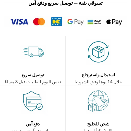
تسوقي بثقة — توصيل سريع ودفع آمن
استبدال واسترجاع
توصيل سريع
ال 14 يومًا وفق الشروط
نفس اليوم للطلبات قبل 8 مساءً
شحن للخليج
دفع آمن
خلال 3–5 أيام عمل
وسائل دفع آمنة ومتعددة