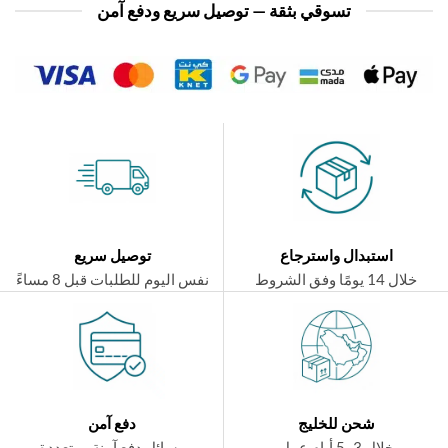
تسوقي بثقة — توصيل سريع ودفع آمن
استبدال واسترجاع
توصيل سريع
ال 14 يومًا وفق الشروط
نفس اليوم للطلبات قبل 8 مساءً
شحن للخليج
دفع آمن
خلال 3–5 أيام عمل
وسائل دفع آمنة ومتعددة