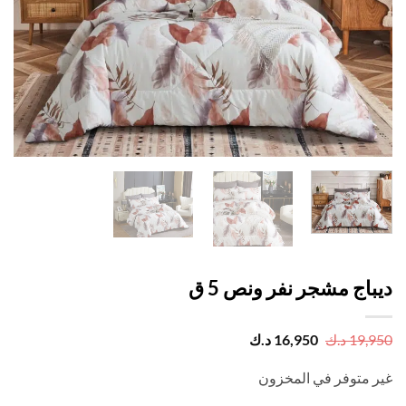
اج مشجر نفر ونص 5 ق
السعر
السعر
19,
د.ك
16,950
د.ك
الأصلي
الحالي
هو:
هو:
 متوفر في المخزون
19,950 د.ك.
16,950 د.ك.