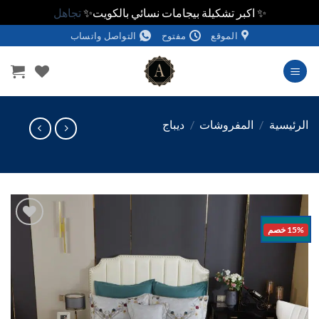
✨ اكبر تشكيلة بيجامات نسائي بالكويت✨
تجاهل
الموقع
مفتوح
التواصل واتساب
وى
ئيسية
/
المفروشات
/
ديباج
خصم
اضف
الي
المفضلة