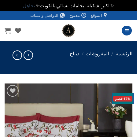
✨ اكبر تشكيلة بيجامات نسائي بالكويت✨
تجاهل
الموقع
مفتوح
التواصل واتساب
وى
ئيسية
/
المفروشات
/
ديباج
خصم
اضف
الي
المفضلة