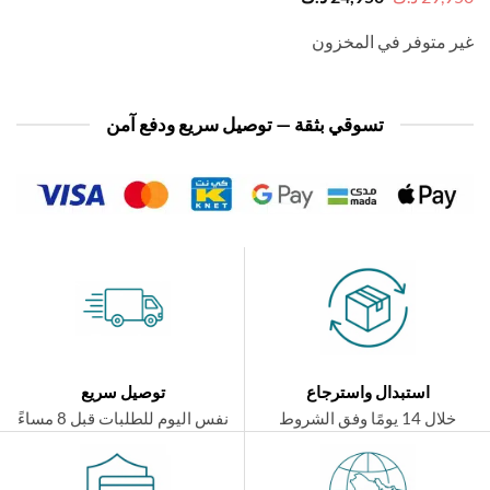
الأصلي
الحالي
هو:
هو:
 متوفر في المخزون
29,950 د.ك.
24,950 د.ك.
تسوقي بثقة — توصيل سريع ودفع آمن
استبدال واسترجاع
توصيل سريع
ال 14 يومًا وفق الشروط
نفس اليوم للطلبات قبل 8 مساءً