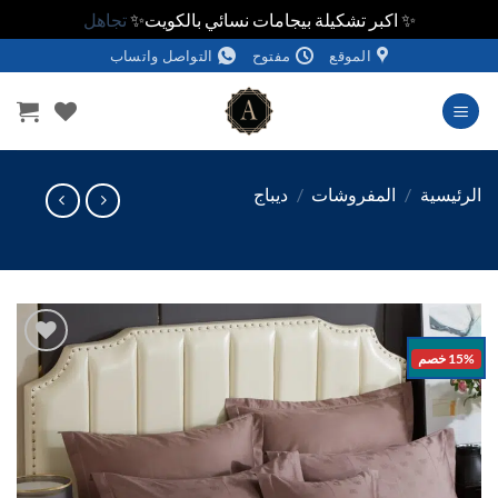
✨ اكبر تشكيلة بيجامات نسائي بالكويت✨
تجاهل
الموقع
مفتوح
التواصل واتساب
وى
ئيسية
/
المفروشات
/
ديباج
خصم
اضف
الي
المفضلة