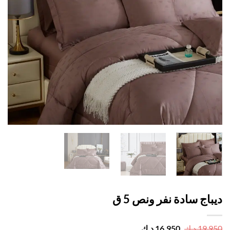
اج سادة نفر ونص 5 ق
السعر
السعر
19,
د.ك
16,950
د.ك