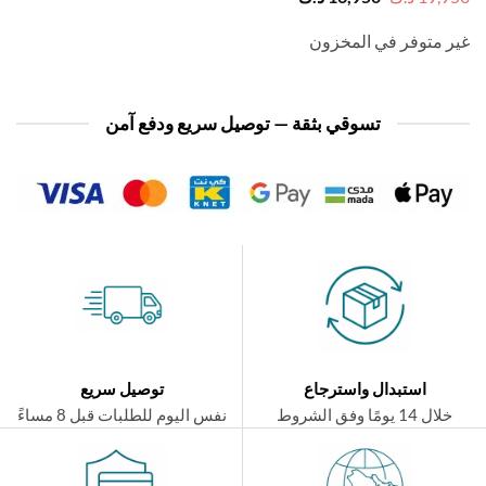
الأصلي
الحالي
هو:
هو:
 متوفر في المخزون
19,950 د.ك.
16,950 د.ك.
تسوقي بثقة — توصيل سريع ودفع آمن
استبدال واسترجاع
توصيل سريع
ال 14 يومًا وفق الشروط
نفس اليوم للطلبات قبل 8 مساءً