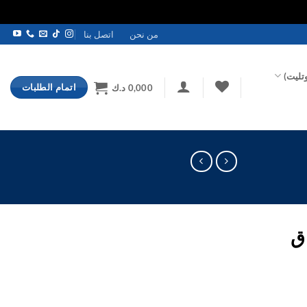
من نحن
اتصل بنا
تليت)
اتمام الطلبات
0,000
د.ك