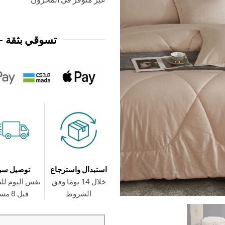
29,950 د.ك.
24,950 د.ك.
تسوقي بثقة —
استبدال واسترجاع
توصيل سر
خلال 14 يومًا وفق
نفس اليوم لل
الشروط
قبل 8 مساءً