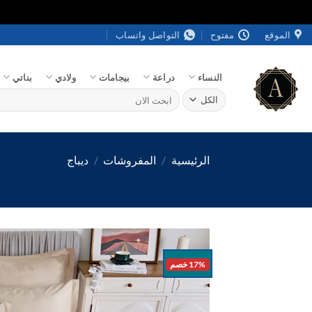
خطي
الموقع
مفتوح
التواصل واتساب
لمحتوى
النساء
دراعة
بيجامات
ولادي
بناتي
البحث
عن:
الرئيسية
/
المفروشات
/
ديباج
17% خصم