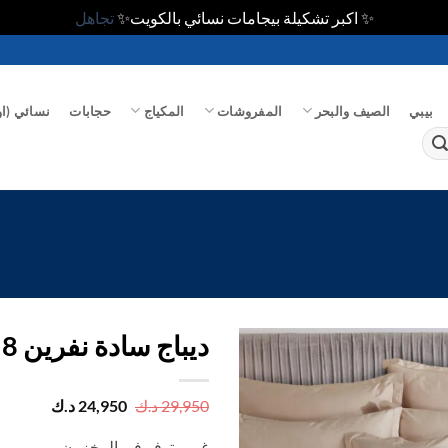
✨ اكبر تشكيلة بيجامات نسائي بالكويت✨
تجاهل
بيبي
الصيف والبحر
المفروشات
المكياج
حجابات
نسائي (او
ديباج سادة نفرين 8 ق
اضف
السعر
السعر
29,950
د.ك
24,950
د.ك
الأصلي
الحالي
الي
هو:
هو:
المفضلة
غير متوفر في المخزون