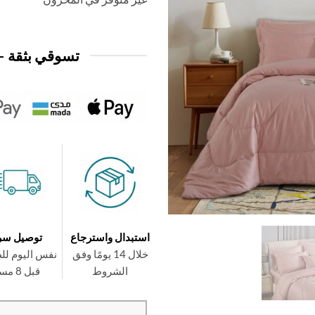
29,950 د.ك.
24,950 د.ك.
تسوقي بثقة —
استبدال واسترجاع
توصيل سر
خلال 14 يومًا وفق
نفس اليوم لل
الشروط
قبل 8 مساءً