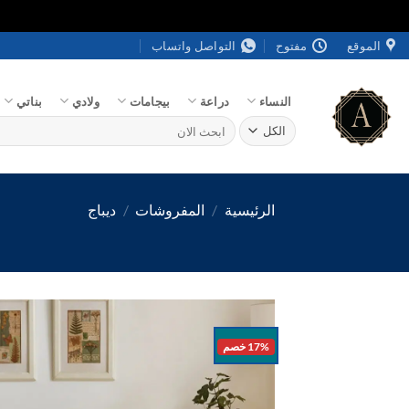
خطي
الموقع
مفتوح
التواصل واتساب
لمحتوى
النساء
دراعة
بيجامات
ولادي
بناتي
البحث
عن:
الرئيسية
/
المفروشات
/
ديباج
17% خصم