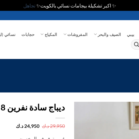
✨ اكبر تشكيلة بيجامات نسائي بالكويت✨
تجاهل
بيبي
الصيف والبحر
المفروشات
المكياج
حجابات
نسائي (او
ديباج سادة نفرين 8 ق
اضف
السعر
السعر
29,950
د.ك
24,950
د.ك
الأصلي
الحالي
الي
هو:
هو:
المفضلة
غير متوفر في المخزون