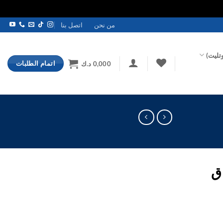
من نحن
اتصل بنا
تليت)
اتمام الطلبات
0,000
د.ك