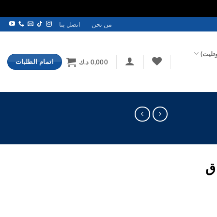
من نحن
اتصل بنا
تليت)
اتمام الطلبات
0,000
د.ك