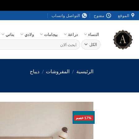
خطي
الموقع
مفتوح
التواصل واتساب
لمحتوى
النساء
دراعة
بيجامات
ولادي
بناتي
البحث
عن:
الرئيسية
/
المفروشات
/
ديباج
17% خصم