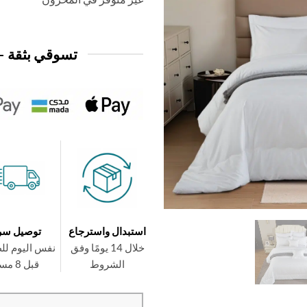
29,950 د.ك.
24,950 د.ك.
تسوقي بثقة —
استبدال واسترجاع
توصيل سر
خلال 14 يومًا وفق
نفس اليوم لل
الشروط
قبل 8 مساءً