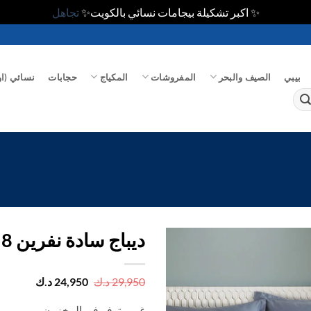
✨ اكبر تشكيلة بيجامات نسائي بالكويت✨
تجاهل
بيبي
الصيف والبحر
المفروشات
المكياج
حجابات
نسائي (او
ديباج سادة نفرين 8 ق
اضف
السعر
السعر
29,950
د.ك
24,950
د.ك
الأصلي
الحالي
الي
هو:
هو:
المفضلة
غير متوفر في المخزون