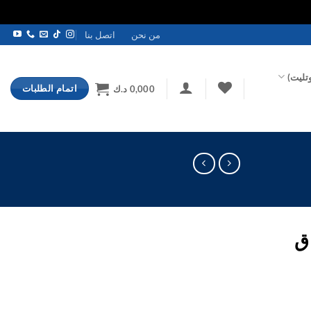
من نحن
اتصل بنا
تليت)
اتمام الطلبات
0,000
د.ك