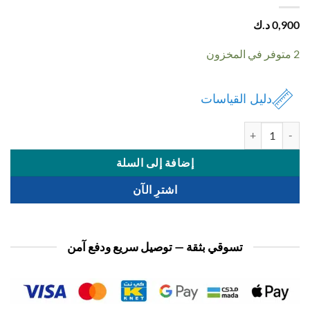
0,
د.ك
دليل القياسات
سوس ديزني 2 حبة فري سايز
إضافة إلى السلة
اشترِ الآن
تسوقي بثقة — توصيل سريع ودفع آمن