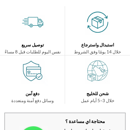
استبدال واسترجاع
توصيل سريع
ال 14 يومًا وفق الشروط
نفس اليوم للطلبات قبل 8 مساءً
شحن للخليج
دفع آمن
خلال 3–5 أيام عمل
وسائل دفع آمنة ومتعددة
محتاجة اي مساعدة ؟