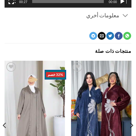
00:27
00:00
معلومات أخري
جات ذات صلة
32% خصم
اضف
اضف
الي
الي
المفضلة
المفضلة