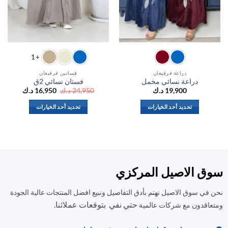
+1
دراعة قرقيعان
فساتين قرقيعان
دراعة نسائي مخمل
فستان نسائي 2ق
السعر
السعر
19,900
د.ك
24,950
د.ك
16,950
د.ك
الأصلي
الحالي
هو:
هو:
تحديد أحد الخيارات
تحديد أحد الخيارات
24,950 د.ك.
16,950 د.ك.
هناك
هناك
العديد
العديد
من
من
الأشكال
الأشكال
المختلفة
المختلفة
ق الاصيل المركزي
لهذا
لهذا
المنتج.
المنتج.
في سوق الاصيل نهتم بأدق التفاصيل ونبيع افضل المنتجات عالية الجودة
يمكن
يمكن
حتي نفي بتوقعات عملائنا.
اختيار
اختيار
اقدون مع شركات عالمية
الخيارات
الخيارات
على
على