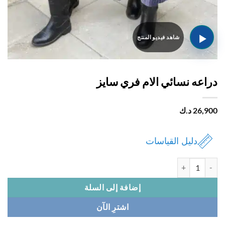
اعه نسائي الام فري سايز
26,
د.ك
دليل القياسات
 دراعه نسائي الام فري سايز
إضافة إلى السلة
اشترِ الآن