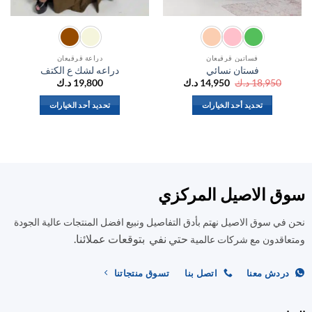
فساتين قرقيعان
دراعة قرقيعان
فستان نسائي
دراعه لشك ع الكتف
السعر
السعر
18,950
د.ك
14,950
د.ك
19,800
د.ك
الأصلي
الحالي
هو:
هو:
تحديد أحد الخيارات
تحديد أحد الخيارات
18,950 د.ك.
14,950 د.ك.
هناك
هناك
العديد
العديد
من
من
الأشكال
الأشكال
المختلفة
المختلفة
ق الاصيل المركزي
لهذا
لهذا
المنتج.
المنتج.
في سوق الاصيل نهتم بأدق التفاصيل ونبيع افضل المنتجات عالية الجودة
يمكن
يمكن
حتي نفي بتوقعات عملائنا.
اختيار
اختيار
اقدون مع شركات عالمية
الخيارات
الخيارات
على
على
ردش معنا
اتصل بنا
تسوق منتجاتنا
صفحة
صفحة
المنتج
المنتج