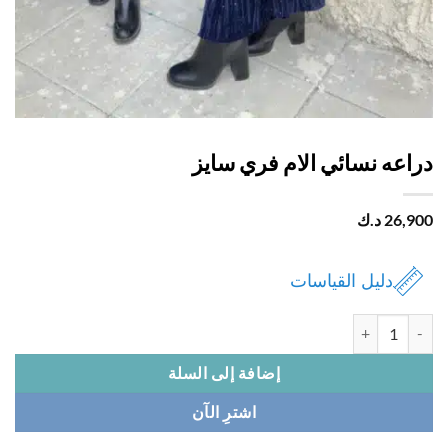
اعه نسائي الام فري سايز
26,
د.ك
دليل القياسات
 دراعه نسائي الام فري سايز
إضافة إلى السلة
اشترِ الآن