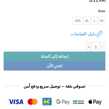
2,
د.ك
Si
XXL
XL
L
دليل القياسات
ة دراعة نسائي
إضافة إلى السلة
اشترِ الآن
تسوقي بثقة — توصيل سريع ودفع آمن