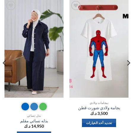
اضف
اضف
الي
الي
المفضلة
المفضلة
بيجامات ولادي
بجامة ولادي شورت قطن
3,500
د.ك
بدل نسائي
بدله نسائي مقلم
تحديد أحد الخيارات
14,950
د.ك
هناك