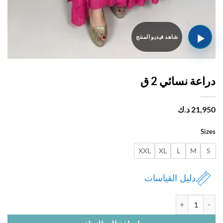
عة نسائي 2 ق
21,
د.ك
Si
XXL
XL
L
M
دليل القياسات
 دراعة نسائي 2 ق