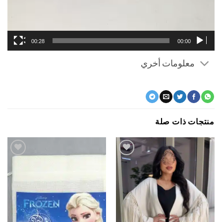
00:28
00:00
معلومات أخري
جات ذات صلة
اضف
اضف
الي
الي
المفضلة
المفضلة