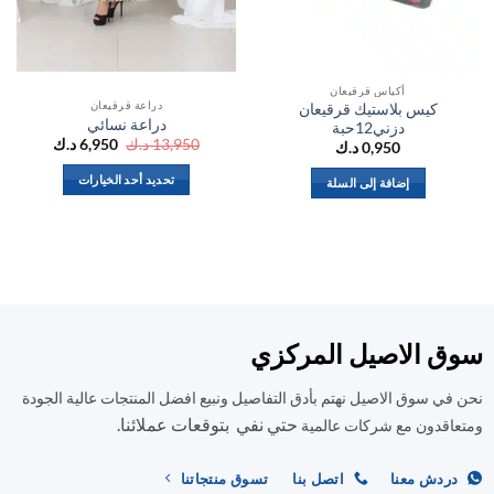
أكياس قرقيعان
دراعة قرقيعان
كيس بلاستيك قرقيعان
ك
دراعة نسائي
دزني12حبة
السعر
السعر
13,950
د.ك
6,950
د.ك
0,950
د.ك
الأصلي
الحالي
هو:
هو:
تحديد أحد الخيارات
إضافة إلى السلة
13,950 د.ك.
6,950 د.ك.
هناك
العديد
من
الأشكال
المختلفة
لهذا
المنتج.
ق الاصيل المركزي
يمكن
اختيار
في سوق الاصيل نهتم بأدق التفاصيل ونبيع افضل المنتجات عالية الجودة
الخيارات
حتي نفي بتوقعات عملائنا.
اقدون مع شركات عالمية
على
صفحة
ردش معنا
اتصل بنا
تسوق منتجاتنا
المنتج