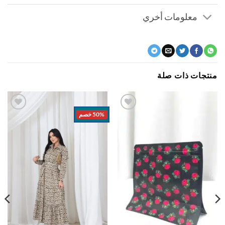
معلومات أخري
جات ذات صلة
50% خصم
اضف
اضف
الي
الي
المفضلة
المفضلة