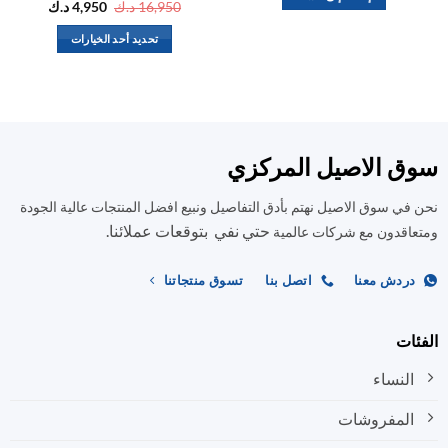
السعر
السعر
16,950
د.ك
4,950
د.ك
الأصلي
الحالي
هو:
هو:
تحديد أحد الخيارات
16,950 د.ك.
4,950 د.ك.
هناك
العديد
من
الأشكال
المختلفة
ق الاصيل المركزي
لهذا
المنتج.
في سوق الاصيل نهتم بأدق التفاصيل ونبيع افضل المنتجات عالية الجودة
يمكن
حتي نفي بتوقعات عملائنا.
اختيار
اقدون مع شركات عالمية
الخيارات
على
ردش معنا
اتصل بنا
تسوق منتجاتنا
صفحة
المنتج
ات
النساء
المفروشات