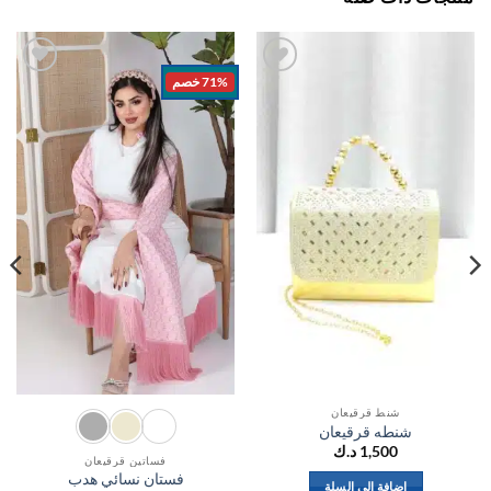
71% خصم
اضف
اضف
الي
الي
المفضلة
المفضلة
شنط قرقيعان
شنطه قرقيعان
1,500
د.ك
فساتين قرقيعان
فستان نسائي هدب
إضافة إلى السلة