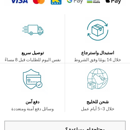
استبدال واسترجاع
توصيل سريع
ال 14 يومًا وفق الشروط
نفس اليوم للطلبات قبل 8 مساءً
شحن للخليج
دفع آمن
خلال 3–5 أيام عمل
وسائل دفع آمنة ومتعددة
محتاجة اي مساعدة ؟