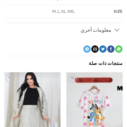
S
M, L, XL, XXL
معلومات أخري
جات ذات صلة
اضف
اضف
الي
الي
المفضلة
المفضلة