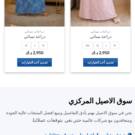
دراعات نسائي
دراعات نسائي
دراعة نسائي
دراعة نسائي
XL
L
M
XXL
XL
L
M
2,950
د.ك
2,950
د.ك
تحديد أحد الخيارات
تحديد أحد الخيارات
هناك
هناك
العديد
العديد
من
من
الأشكال
الأشكال
المختلفة
المختلفة
سوق الاصيل المركزي
لهذا
لهذا
المنتج.
المنتج.
نحن في سوق الاصيل نهتم بأدق التفاصيل ونبيع افضل المنتجات عالية الجودة
يمكن
يمكن
حتي نفي بتوقعات عملائنا.
اختيار
اختيار
ومتعاقدون مع شركات عالمية
الخيارات
الخيارات
على
على
دردش معنا
اتصل بنا
تسوق منتجاتنا