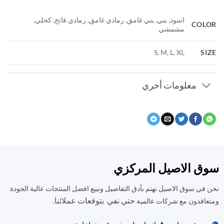
اسود, بني, بني غامق, رمادي غامق, رمادي فاتح, كحلي,
COL
مشمشي
S
S, M, L, XL
معلومات أخري
ق الاصيل المركزي
في سوق الاصيل نهتم بأدق التفاصيل ونبيع افضل المنتجات عالية الجودة
حتي نفي بتوقعات عملائنا.
اقدون مع شركات عالمية