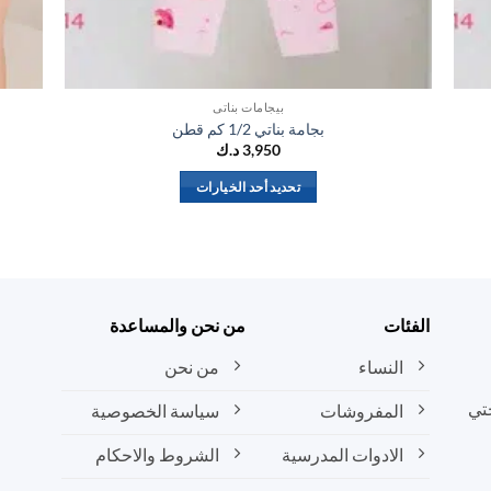
بيجامات بناتي
بجامة بناتي 1/2 كم قطن
3,950
د.ك
تحديد أحد الخيارات
هناك
العديد
من
الأشكال
المختلفة
الفئات
من نحن والمساعدة
لهذا
المنتج.
النساء
من نحن
يمكن
تي
المفروشات
سياسة الخصوصية
اختيار
الخيارات
الادوات المدرسية
الشروط والاحكام
على