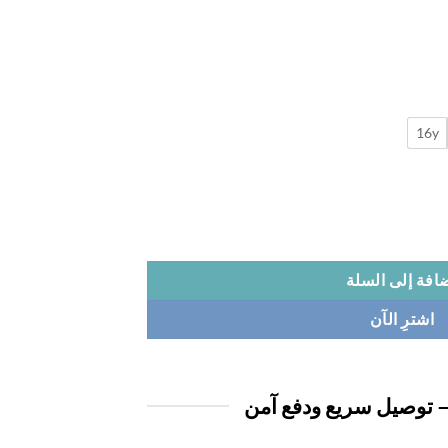
16y
افة إلى السلة
اشترِ الآن
 توصيل سريع ودفع آمن