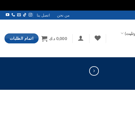
من نحن
اتصل بنا
تليت)
اتمام الطلبات
0,000
د.ك