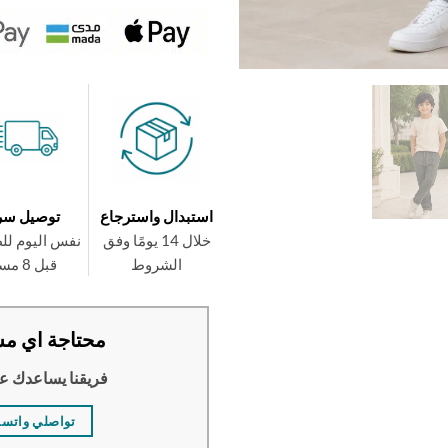
استبدال واسترجاع
توصيل سر
خلال 14 يومًا وفق
نفس اليوم لل
الشروط
قبل 8 مساءً
محتاجة اي مس
فريقنا يساعدك ع
تواصلي واتس