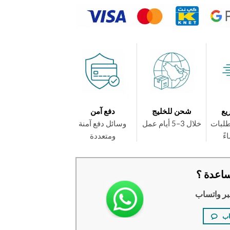
يع
شحن للخليج
دفع آمن
طلبات
خلال 3–5 أيام عمل
وسائل دفع آمنة
ومتعددة
اعدة ؟
بر واتساب
اب