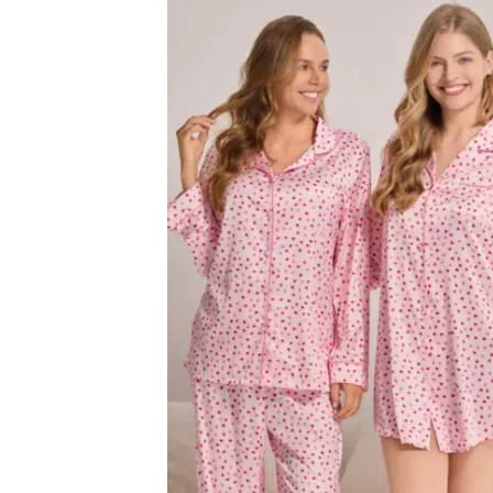
اضف
الي
المفضلة