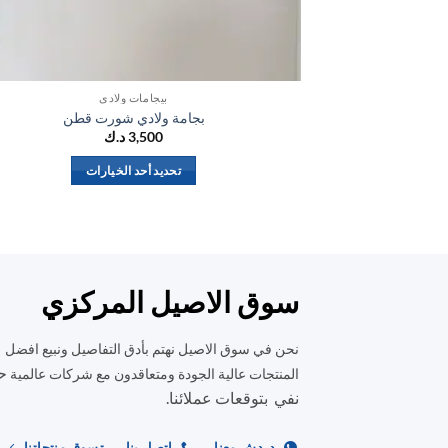
بيجامات ولادي
بجامة ولادي شورت قطن
3,500
د.ك
تحديد أحد الخيارات
هناك
العديد
من
الأشكال
المختلفة
سوق الاصيل المركزي
لهذا
المنتج.
نحن في سوق الاصيل نهتم بأدق التفاصيل ونبيع افضل
يمكن
ح
المنتجات عالية الجودة ومتعاقدون مع شركات عالمية
اختيار
نفي بتوقعات عملائنا.
الخيارات
على
دردش معنا
اتصل بنا
تسوق منتجاتنا