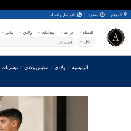
خطي
الموقع
مفتوح
التواصل واتساب
لمحتوى
النساء
دراعة
بيجامات
ولادي
بناتي
البحث
عن:
الرئيسية
/
ولادي
/
ملابس ولادي
/
تيشرتات و