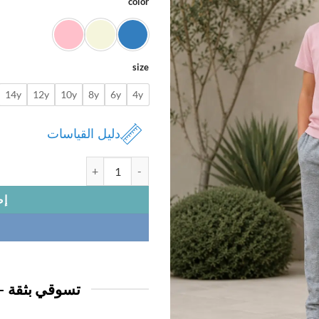
color
size
14y
12y
10y
8y
6y
4y
دليل القياسات
كمية تيشيرت ولادي
إض
تسوقي بثقة —