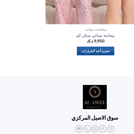
بيجامات نسائي
بيجامة نسائي ستان كم
بجام
9,950
د.ك
تحديد أحد الخيارات
تحد
هناك
العديد
من
الأشكال
المختلفة
لهذا
المنتج.
يمكن
اختيار
سوق الاصيل المركزي
الخيارات
على