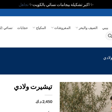
✨ اكبر تشكيلة بيجامات نسائي بالكويت✨
تجاهل
بيبي
الصيف والبحر
المفروشات
المكياج
حجابات
نسائي (او
لادي
تيشيرت ولادي
اضف
2,450
د.ك
الي
المفضلة