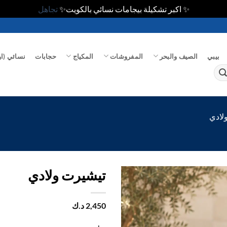
✨ اكبر تشكيلة بيجامات نسائي بالكويت✨
تجاهل
بيبي
الصيف والبحر
المفروشات
المكياج
حجابات
نسائي (او
لادي
تيشيرت ولادي
اضف
2,450
د.ك
الي
المفضلة