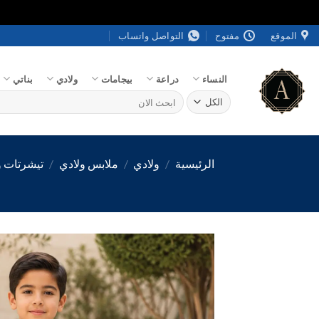
خطي
الموقع
مفتوح
التواصل واتساب
لمحتوى
النساء
دراعة
بيجامات
ولادي
بناتي
البحث
عن:
الرئيسية
/
ولادي
/
ملابس ولادي
/
تيشرتات و