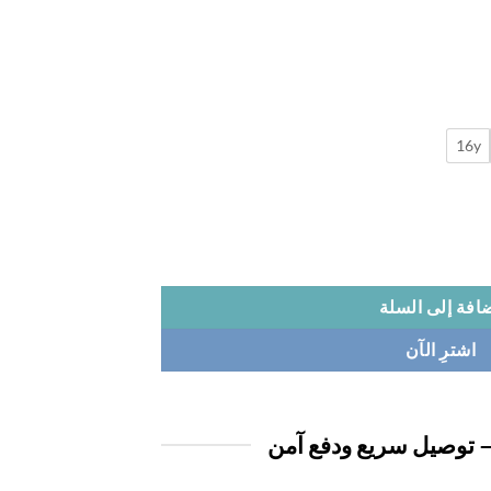
16y
افة إلى السلة
اشترِ الآن
 توصيل سريع ودفع آمن