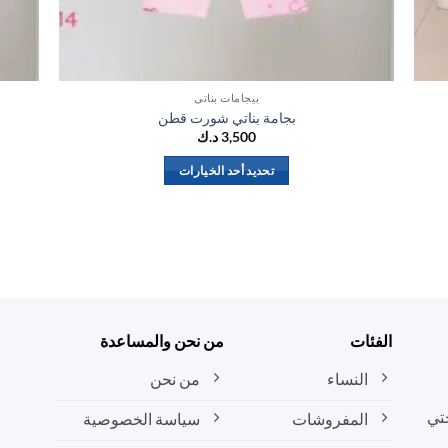
بيجامات بناتي
بجامة بناتي شورت قطن
3,500
د.ك
تحديد أحد الخيارات
هناك
العديد
من
الأشكال
المختلفة
لهذا
المنتج.
الفئات
من نحن والمساعدة
يمكن
النساء
من نحن
اختيار
الخيارات
تي
المفروشات
سياسة الخصوصية
على