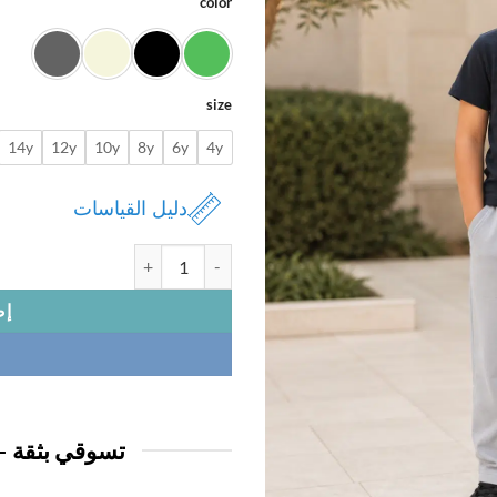
color
size
14y
12y
10y
8y
6y
4y
دليل القياسات
كمية تيشيرت ولادي
إض
تسوقي بثقة —