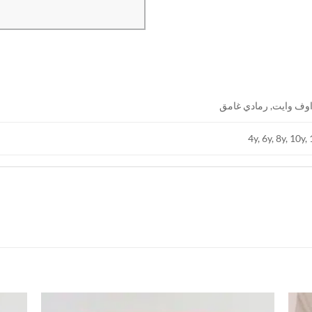
اوف وايت, رمادي غامق
4y, 6y, 8y, 10y,