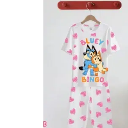
اضف
الي
المفضلة