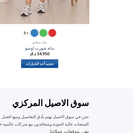
+8
بدل نسائي
بدلة شورت اوشو
14,950
د.ك
تحديد أحد الخيارات
هناك
العديد
من
الأشكال
المختلفة
سوق الاصيل المركزي
لهذا
المنتج.
نحن في سوق الاصيل نهتم بأدق التفاصيل ونبيع افضل
يمكن
ح
المنتجات عالية الجودة ومتعاقدون مع شركات عالمية
اختيار
نفي بتوقعات عملائنا.
الخيارات