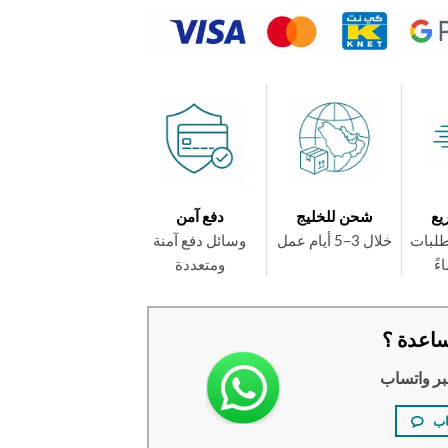
يع
شحن للخليج
دفع آمن
طلبات
خلال 3–5 أيام عمل
وسائل دفع آمنة
ومتعددة
اعدة ؟
بر واتساب
اب