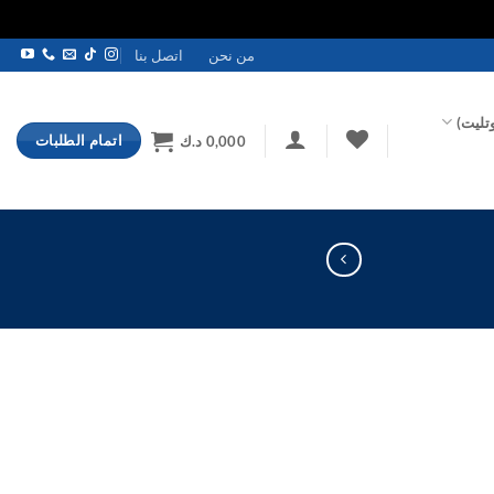
من نحن
اتصل بنا
تليت)
اتمام الطلبات
0,000
د.ك