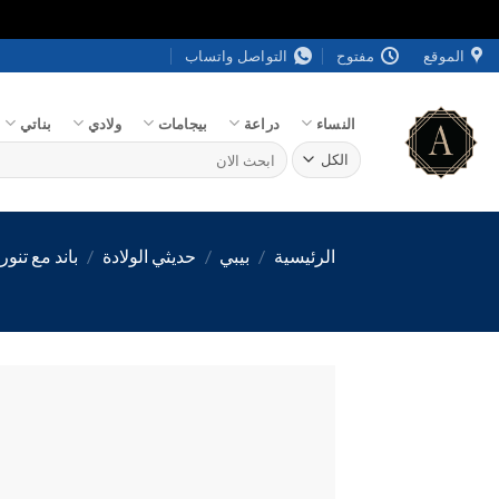
خطي
الموقع
مفتوح
التواصل واتساب
لمحتوى
النساء
دراعة
بيجامات
ولادي
بناتي
البحث
عن:
الرئيسية
/
بيبي
/
حديثي الولادة
/
باند مع تنور