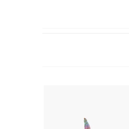
اضف
الي
المفضلة