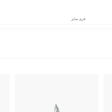
فري سايز
اضف
اضف
الي
الي
المفضلة
المفضلة