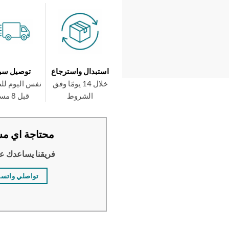
استبدال واسترجاع
توصيل سر
خلال 14 يومًا وفق
نفس اليوم لل
الشروط
قبل 8 مساءً
محتاجة اي مس
فريقنا يساعدك ع
تواصلي واتس