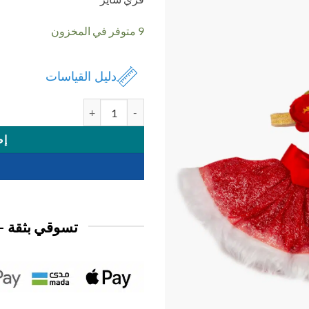
9 متوفر في المخزون
دليل القياسات
كمية تنورة مع باند
إض
تسوقي بثقة —