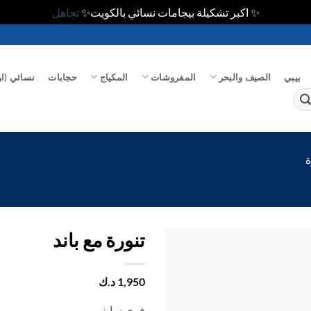
✨ اكبر تشكيلة بيجامات نسائي بالكويت✨
تجاهل
بيبي
الصيف والبحر
المفروشات
المكياج
حجابات
نسائي (او
ة
تنورة مع باند
اضف
1,950
د.ك
الي
المفضلة
فري سايز