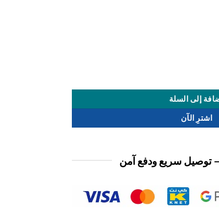
افة إلى السلة
اشترِ الآن
 توصيل سريع ودفع آمن