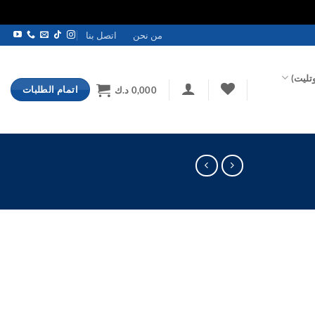
من نحن
اتصل بنا
تليت)
اتمام الطلبات
0,000
د.ك