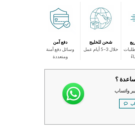
يع
شحن للخليج
دفع آمن
طلبات
خلال 3–5 أيام عمل
وسائل دفع آمنة
ومتعددة
اعدة ؟
بر واتساب
اب