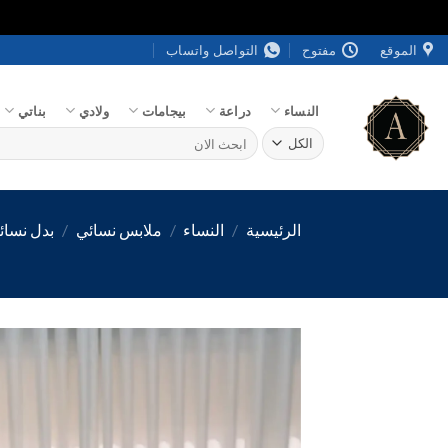
خطي
الموقع
مفتوح
التواصل واتساب
لمحتوى
النساء
دراعة
بيجامات
ولادي
بناتي
البحث
عن:
الرئيسية
/
النساء
/
ملابس نسائي
/
بدل نسائ