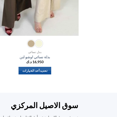
بدل نسائي
بدلة نسائي اوشو لنن
16,950
د.ك
تحديد أحد الخيارات
هناك
العديد
من
الأشكال
المختلفة
سوق الاصيل المركزي
لهذا
المنتج.