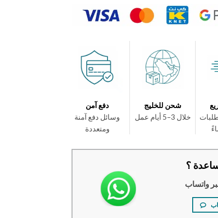
يع
شحن للخليج
دفع آمن
طلبات
خلال 3–5 أيام عمل
وسائل دفع آمنة
ومتعددة
اعدة ؟
بر واتساب
اب