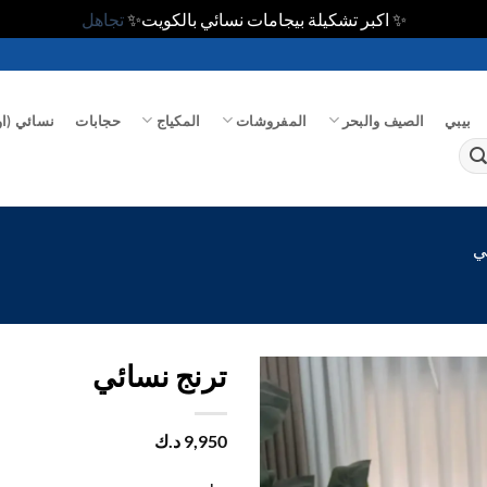
✨ اكبر تشكيلة بيجامات نسائي بالكويت✨
تجاهل
بيبي
الصيف والبحر
المفروشات
المكياج
حجابات
نسائي (او
ي
ترنج نسائي
اضف
9,950
د.ك
الي
المفضلة