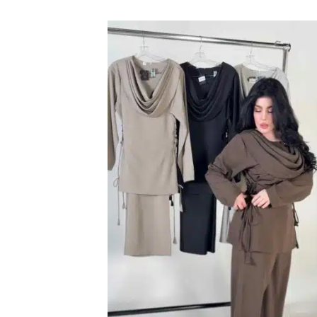
اضف
الي
المفضلة