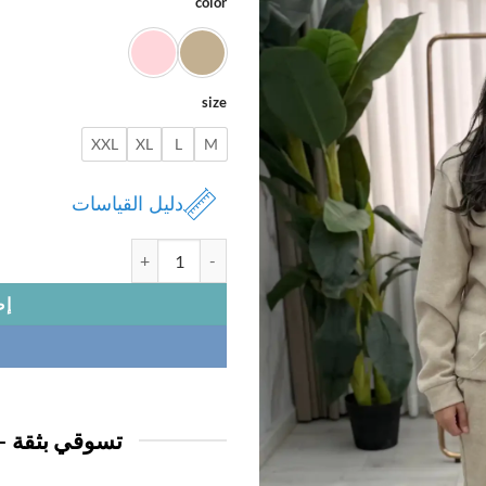
color
size
XXL
XL
L
M
دليل القياسات
كمية ترنج نسائي
إض
تسوقي بثقة —