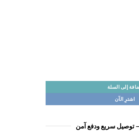
افة إلى السلة
اشترِ الآن
 توصيل سريع ودفع آمن