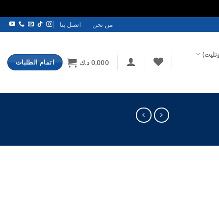
من نحن
اتصل بنا
تليت)
اتمام الطلبات
0,000
د.ك