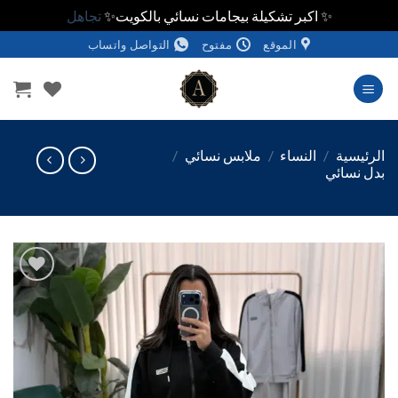
✨ اكبر تشكيلة بيجامات نسائي بالكويت✨
تجاهل
الموقع
مفتوح
التواصل واتساب
وى
ئيسية
/
النساء
/
ملابس نسائي
/
 نسائي
اضف
الي
المفضلة