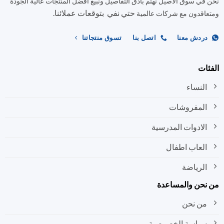
في سوق الاصيل نهتم بأدق التفاصيل ونبيع افضل المنتجات عالية الجودة
يمكن
يمكن
حتي نفي بتوقعات عملائنا.
اختيار
اختيار
اقدون مع شركات عالمية
الخيارات
الخيارات
على
على
ردش معنا
اتصل بنا
تسوق منتجاتنا
صفحة
صفحة
المنتج
المنتج
ات
النساء
المفروشات
الادوات المدرسية
العاب اطفال
الرياضة
نحن والمساعدة
من نحن
سياسة الخصوصية