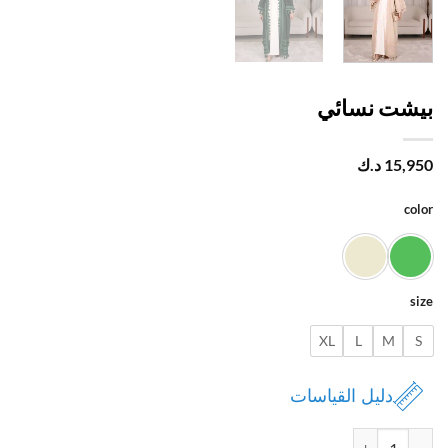
شت نسائي
15,
د.ك
c
XL
L
M
دليل القياسات
ة بيشت نسائي