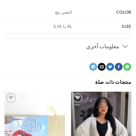
COL
اخضر, بيج
S
S, M, L, XL
معلومات أخري
جات ذات صلة
اضف
اضف
الي
الي
المفضلة
المفضلة