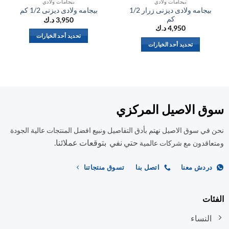
بيجامات ولادي
بيجامات ولادي
بيجامه ولادى ديزنى زرار 1/2
بيجامه ولادى ديزنى 1/2 كم
بي
كم
3,950
د.ك
4,950
د.ك
تحديد أحد الخيارات
تحديد أحد الخيارات
هناك
هناك
العديد
العديد
من
من
الأشكال
الأشكال
المختلفة
المختلفة
لهذا
ق الاصيل المركزي
لهذا
المنتج.
المنتج.
يمكن
في سوق الاصيل نهتم بأدق التفاصيل ونبيع افضل المنتجات عالية الجودة
يمكن
اختيار
حتي نفي بتوقعات عملائنا.
اختيار
اقدون مع شركات عالمية
الخيارات
الخيارات
على
على
صفحة
ردش معنا
اتصل بنا
تسوق منتجاتنا
صفحة
المنتج
المنتج
ات
النساء