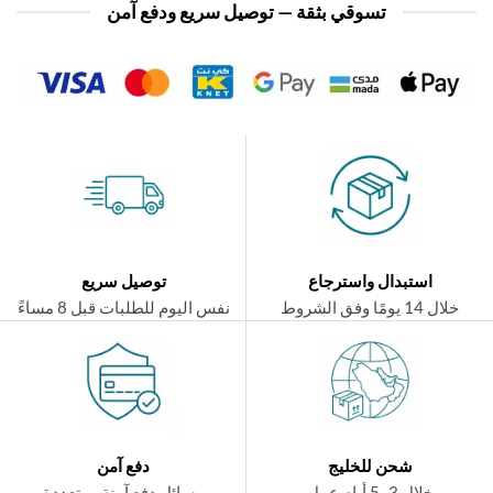
تسوقي بثقة — توصيل سريع ودفع آمن
استبدال واسترجاع
توصيل سريع
ال 14 يومًا وفق الشروط
نفس اليوم للطلبات قبل 8 مساءً
شحن للخليج
دفع آمن
خلال 3–5 أيام عمل
وسائل دفع آمنة ومتعددة