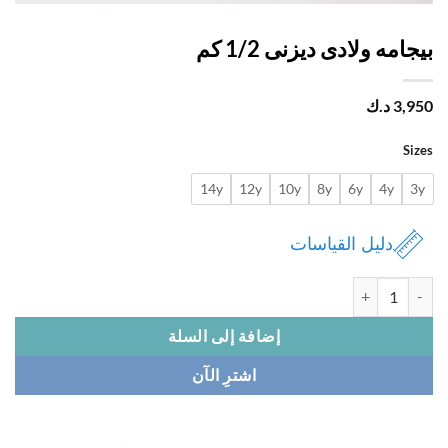
امه ولادى ديزنى 1/2 كم
3,
د.ك
Si
14y
12y
10y
8y
6y
4y
دليل القياسات
بيجامه ولادى ديزنى 1/2 كم
إضافة إلى السلة
اشترِ الآن