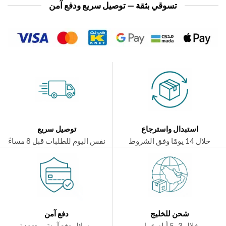
تسوقي بثقة — توصيل سريع ودفع آمن
استبدال واسترجاع
توصيل سريع
ال 14 يومًا وفق الشروط
نفس اليوم للطلبات قبل 8 مساءً
شحن للخليج
دفع آمن
خلال 3–5 أيام عمل
وسائل دفع آمنة ومتعددة