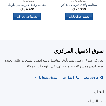
بيجامات ولادي
بيجامات ولادي
بيجامه ولادى ديزنى 1/2 كم
بيجامه ولادى ديزنى كم طويل
3,950
د.ك
4,200
د.ك
تحديد أحد الخيارات
تحديد أحد الخيارات
هناك
هناك
العديد
العديد
من
من
الأشكال
الأشكال
المختلفة
المختلفة
لهذا
لهذا
ق الاصيل المركزي
المنتج.
المنتج.
يمكن
يمكن
في سوق الاصيل نهتم بأدق التفاصيل ونبيع افضل المنتجات عالية الجودة
اختيار
اختيار
حتي نفي بتوقعات عملائنا.
اقدون مع شركات عالمية
الخيارات
الخيارات
على
على
صفحة
صفحة
ردش معنا
اتصل بنا
تسوق منتجاتنا
المنتج
المنتج
ات
النساء