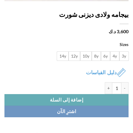
جامه ولادى ديزنى شورت
3,
د.ك
Si
14y
12y
10y
8y
6y
4y
دليل القياسات
ة بيجامه ولادى ديزنى شورت
إضافة إلى السلة
اشترِ الآن