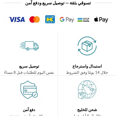
تسوقي بثقة — توصيل سريع ودفع آمن
استبدال واسترجاع
توصيل سريع
ال 14 يومًا وفق الشروط
نفس اليوم للطلبات قبل 8 مساءً
شحن للخليج
دفع آمن
خلال 3–5 أيام عمل
وسائل دفع آمنة ومتعددة