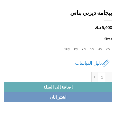
جامه ديزني بناتي
5,
د.ك
Si
10y
8y
6y
5y
4y
دليل القياسات
 بيجامه ديزني بناتي
إضافة إلى السلة
اشترِ الآن