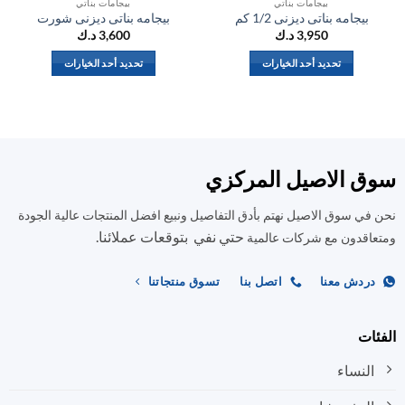
بيجامات بناتي
بيجامات بناتي
بيجامه بناتى ديزنى 1/2 كم
بيجامه بناتى ديزنى شورت
ب
3,950
د.ك
3,600
د.ك
تحديد أحد الخيارات
تحديد أحد الخيارات
هناك
هناك
العديد
العديد
من
من
الأشكال
الأشكال
المختلفة
المختلفة
ق الاصيل المركزي
لهذا
لهذا
المنتج.
المنتج.
في سوق الاصيل نهتم بأدق التفاصيل ونبيع افضل المنتجات عالية الجودة
يمكن
يمكن
حتي نفي بتوقعات عملائنا.
اختيار
اختيار
اقدون مع شركات عالمية
الخيارات
الخيارات
على
على
ردش معنا
اتصل بنا
تسوق منتجاتنا
صفحة
صفحة
المنتج
المنتج
ات
النساء