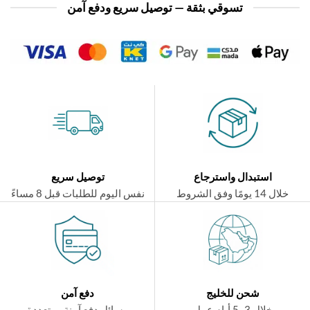
تسوقي بثقة — توصيل سريع ودفع آمن
استبدال واسترجاع
توصيل سريع
ال 14 يومًا وفق الشروط
نفس اليوم للطلبات قبل 8 مساءً
شحن للخليج
دفع آمن
خلال 3–5 أيام عمل
وسائل دفع آمنة ومتعددة